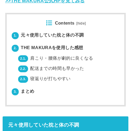
>>THE MAKURA公式HPを見てみる
Contents
[
hide
]
元々使用していた枕と体の不調
1.
THE MAKURAを使用した感想
2.
肩こり・腰痛が劇的に良くなる
2.1.
配送までの時間も早かった
2.2.
寝返りが打ちやすい
2.3.
まとめ
3.
元々使用していた枕と体の不調