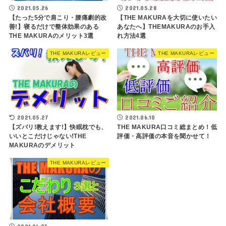
2021.05.26
2021.05.28
【たった5分で肩こり・腰痛劇的改
【THE MAKURAを大切に使いたい
善!】寝るだけで整体効果のある
あなたへ】THEMAKURAのお手入
THE MAKURAのメリット3選
れ方法4選
THE MAKURAレビュー
THE MAKURAレビュー
2021.05.27
2021.06.10
【ズバリ!教えます!】快眠枕でも、
THE MAKURA口コミ総まとめ！低
いいとこだけじゃない!THE
評価・高評価の本音を聞かせて！
MAKURAのデメリット
THE MAKURAレビュー