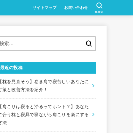
サイトマップ
お問い合わせ
SEARCH
検
索:
最近の投稿
【枕を見直そう】巻き肩で寝苦しいあなたに
対策と改善方法を紹介！
【肩こりは寝ると治るってホント？】あなた
に合う枕と寝具で寝ながら肩こりを楽にする
方法