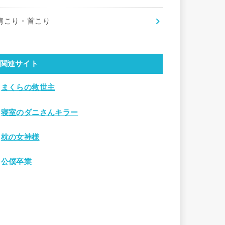
肩こり・首こり
関連サイト
●
まくらの救世主
●
寝室のダニさんキラー
●
枕の女神様
●
公僕卒業